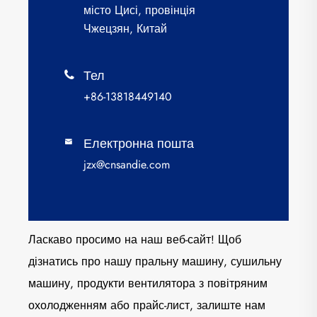
місто Цисі, провінція
Чжецзян, Китай
Тел

+86-13818449140
Електронна пошта

jzx@cnsandie.com
Ласкаво просимо на наш веб-сайт! Щоб
дізнатись про нашу пральну машину, сушильну
машину, продукти вентилятора з повітряним
охолодженням або прайс-лист, залиште нам