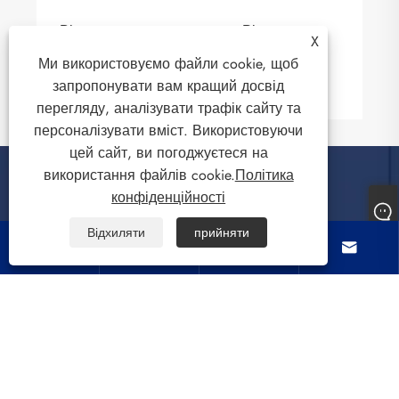
Відцентрове одяг сушарка Рішення
X
проблеми сушіння одягу
Ми використовуємо файли cookie, щоб
Дивитись більше >>
запропонувати вам кращий досвід
перегляду, аналізувати трафік сайту та
персоналізувати вміст. Використовуючи
цей сайт, ви погоджуєтеся на
використання файлів cookie.
Політика
конфіденційності
Про нас
Відхиляти
прийняти




Продукти
Зв'яжіться з нами