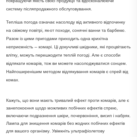
покращуючи якість своєї продукції та вдосконалюючи
систему післяпродажного обслуговування.
Тепліша погода означає насолоду від активного відпочинку
на свіжому повітрі, як-от походи, сонячні ванни та барбекю.
Разом із цими пригодами приходить одна крихітна
неприємність – комарі. Ці докучливі шкідники, які процвітають
влітку, можуть перешкодити теплій погоді. Але є способи
відлякати комарів, тож ви можете насолоджуватися сонцем.
Найпоширенішим методом відлякування комарів є спрей від
комах.
Кажуть, що вони мають тривалий ефект проти комарів, але є
занепокоєння щодо можливих побічних ефектів спрею,
включаючи подразнення шкіри, почервоніння, висип і набряк.
Лампа для знищення комарів без жодних побічних ефектів
для вашого організму. Увімкніть ультрафіолетову