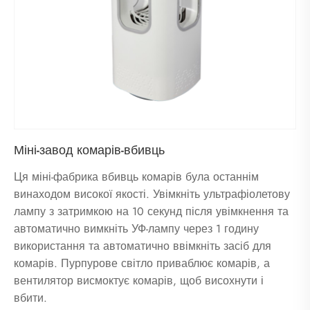
Міні-завод комарів-вбивць
Ця міні-фабрика вбивць комарів була останнім
винаходом високої якості. Увімкніть ультрафіолетову
лампу з затримкою на 10 секунд після увімкнення та
автоматично вимкніть УФ-лампу через 1 годину
використання та автоматично ввімкніть засіб для
комарів. Пурпурове світло приваблює комарів, а
вентилятор висмоктує комарів, щоб висохнути і
вбити.