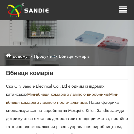
додому
Продукти
Вбивця комарів
Вбивця комарів
Cixi City Sandie Electrical Co., Ltd є одним із відомих
китайських
Міні-вбивця комарів з лампою виробників
і
Міні-
вбивця комарів з лампою постачальників
. Наша фабрика
спеціалізується на виробництві Mosquito Killer. Sandie завжди
дотримується якості як джерела життя підприємства, постійно
та точно вдосконалюючи рівень управління виробництвом,