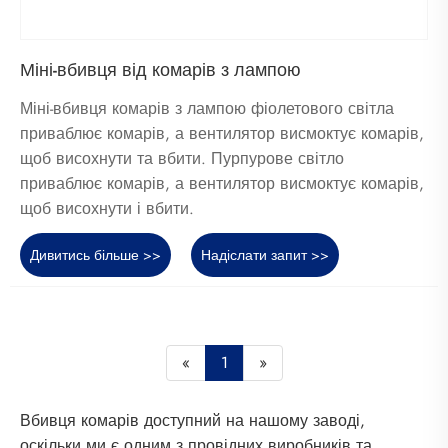
Міні-вбивця від комарів з лампою
Міні-вбивця комарів з лампою фіолетового світла
приваблює комарів, а вентилятор висмоктує комарів,
щоб висохнути та вбити. Пурпурове світло
приваблює комарів, а вентилятор висмоктує комарів,
щоб висохнути і вбити.
Дивитись більше >>
Надіслати запит >>
«
1
»
Вбивця комарів доступний на нашому заводі,
оскільки ми є одним з провідних виробників та