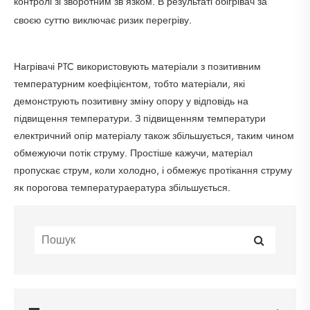
контролі зі зворотним зв’язком. В результаті обігрівач за
своєю суттю виключає ризик перегріву.
Нагрівачі PTC використовують матеріали з позитивним
температурним коефіцієнтом, тобто матеріали, які
демонструють позитивну зміну опору у відповідь на
підвищення температури. З підвищенням температури
електричний опір матеріалу також збільшується, таким чином
обмежуючи потік струму. Простіше кажучи, матеріал
пропускає струм, коли холодно, і обмежує протікання струму
як порогова температура
ература збільшується.