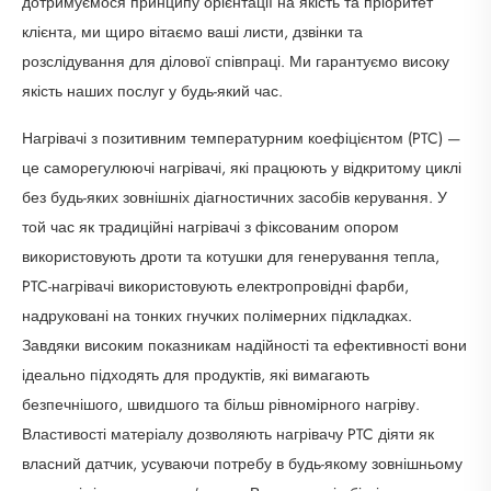
дотримуємося принципу орієнтації на якість та пріоритет
клієнта, ми щиро вітаємо ваші листи, дзвінки та
розслідування для ділової співпраці. Ми гарантуємо високу
якість наших послуг у будь-який час.
Нагрівачі з позитивним температурним коефіцієнтом (PTC) —
це саморегулюючі нагрівачі, які працюють у відкритому циклі
без будь-яких зовнішніх діагностичних засобів керування. У
той час як традиційні нагрівачі з фіксованим опором
використовують дроти та котушки для генерування тепла,
PTC-нагрівачі використовують електропровідні фарби,
надруковані на тонких гнучких полімерних підкладках.
Завдяки високим показникам надійності та ефективності вони
ідеально підходять для продуктів, які вимагають
безпечнішого, швидшого та більш рівномірного нагріву.
Властивості матеріалу дозволяють нагрівачу PTC діяти як
власний датчик, усуваючи потребу в будь-якому зовнішньому