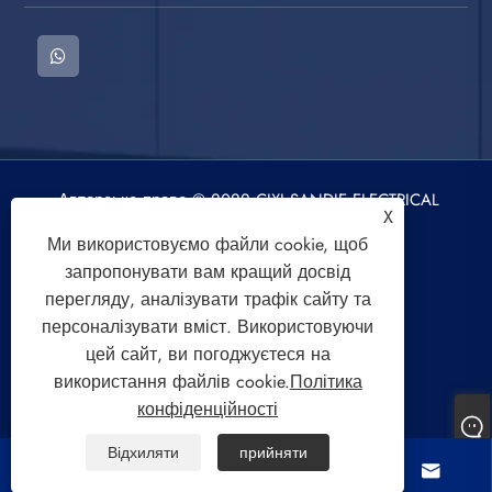
Авторське право © 2022 CIXI SANDIE ELECTRICAL
X
APPLIANCE CO., LTD. Пральна машина,
Ми використовуємо файли cookie, щоб
центрифуга, вентилятор повітряного
запропонувати вам кращий досвід
охолодження. Усі права захищено.
перегляду, аналізувати трафік сайту та
персоналізувати вміст. Використовуючи
цей сайт, ви погоджуєтеся на
використання файлів cookie.
Політика
конфіденційності
Links
Sitemap
RSS
XML
Політика конфіденційності
Відхиляти
прийняти



