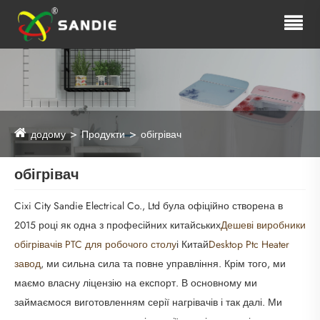
додому
Продукти
обігрівач
обігрівач
Cixi City Sandie Electrical Co., Ltd була офіційно створена в
2015 році як одна з професійних китайських
Дешеві виробники
обігрівачів PTC для робочого столу
і Китай
Desktop Ptc Heater
завод
, ми сильна сила та повне управління. Крім того, ми
маємо власну ліцензію на експорт. В основному ми
займаємося виготовленням серії нагрівачів
і так далі. Ми