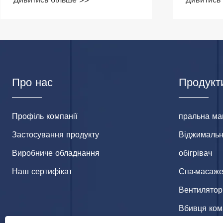
Про нас
Продукт
Профіль компанії
пральна м
Застосування продукту
Віджималь
Виробниче обладнання
обігрівач
Наш сертифікат
Спа-масаже
Вентилятор
Вбивця ком