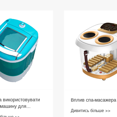
а використовувати
Вплив спа-масажера 
 машину для
Дивитись більше >>
 одягу?
 більше >>