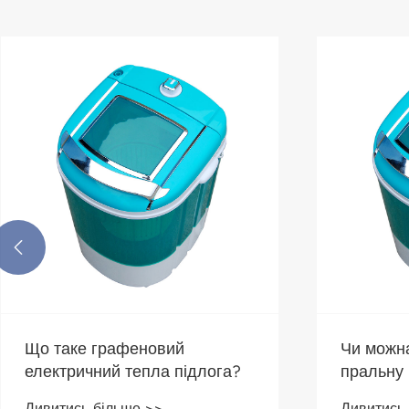

Що таке графеновий
Чи можн
електричний тепла підлога?
пральну
дитячого
Дивитись більше >>
Дивитись