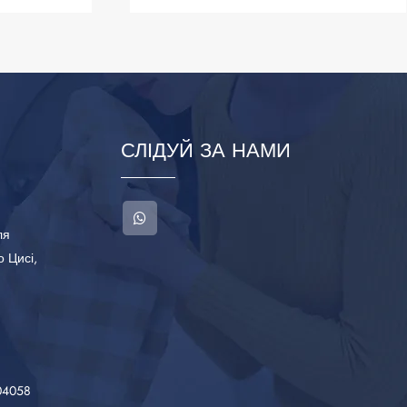
СЛІДУЙ ЗА НАМИ
ля
о Цисі,
04058