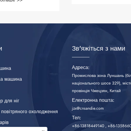
и
Зв'яжіться з нами
Адреса:
ашина
Промислова зона Луншань (бі
на машина
національного шосе 329), міст
провінція Чжецзян, Китай
Електронна пошта:
р для ніг
jzx@cnsandie.com
 повітряного охолодження
Тел:
арів
+86-13818449140
,
+86-135866