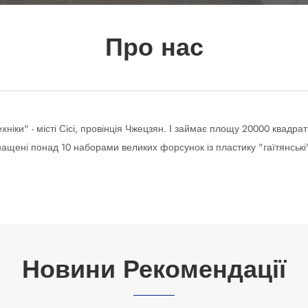
Про нас
хніки" - місті Сісі, провінція Чжецзян. І займає площу 20000 квадр
ащені понад 10 наборами великих форсунок із пластику "гаїтянські" 
Новини Рекомендації