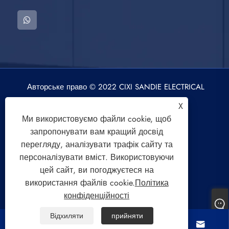
Авторське право © 2022 CIXI SANDIE ELECTRICAL
APPLIANCE CO., LTD. Пральна машина,
X
центрифуга, вентилятор повітряного
Ми використовуємо файли cookie, щоб
охолодження. Усі права захищено.
запропонувати вам кращий досвід
перегляду, аналізувати трафік сайту та
персоналізувати вміст. Використовуючи
цей сайт, ви погоджуєтеся на
використання файлів cookie.
Політика
Links
Sitemap
RSS
XML
конфіденційності
Політика конфіденційності
Відхиляти
прийняти



