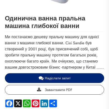
Одинична ванна пральна
машина глибокої ванни
Ми постачаємо дешеву пральну машину для однієї
ванни з машини глибокої ванни. Cixi Sandie був
створений у 2001 році, був присвячений собі, щоб
зробити пральну машину протягом багатьох років,
охоплюючи багато країн. Ми очікуємо, що станемо
вашим довгостроковим бізнес -партнером у Китаї ......
Надіслати запит
Завантажити PDF
Facebook
X
WhatsApp
Pinterest
LinkedIn
Share