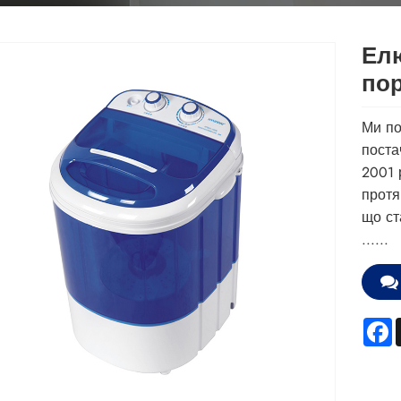
Ел
пор
Ми по
поста
2001 
протя
що ст
......
F