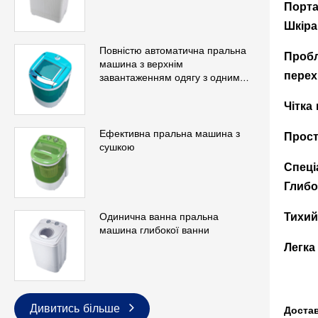
Порт
Шкіра
Повністю автоматична пральна
Пробл
машина з верхнім
перех
завантаженням одягу з одним
баком
Чітка
Ефективна пральна машина з
Прост
сушкою
Спеці
Глибо
Тихий
Одинична ванна пральна
машина глибокої ванни
Легка
Дивитись більше
Достав