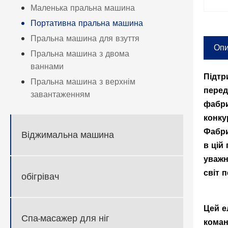
Маленька пральна машина
Портативна пральна машина
Пральна машина для взуття
Опи
Пральна машина з двома
ваннами
Підтр
Пральна машина з верхнім
перед
завантаженням
фабри
конку
Фабри
Віджимальна машина
в цій
уважн
світ 
обігрівач
Цей е
Спа-масажер для ніг
коман