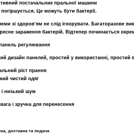
ативний постачальник пральної машини
 погіршується. Це можуть бути бактерії.
еми зі здоров’ям не слід ігнорувати. Багаторазове в
ресне зараження бактерій. Відтепер починається окре
 панель регулювання
ий дизайн панелей, простий у використанні, простий в
альний ріст прання
кий чистий одяг
 і низький шум
 вага і зручна для перенесення
ка, доставка та подача