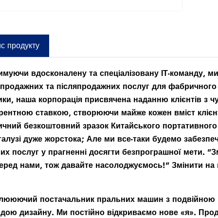
с продукту
имуючи вдосконалену та спеціалізовану ІТ-команду, м
продажних та післяпродажних послуг для фабричного
ки, наша корпорація присвячена наданню клієнтів з 
рентною ставкою, створюючи майже кожен вміст клієнт
чний безкоштовний зразок Китайського портативного 
 галузі дуже жорстока; Але ми все-таки будемо забезпе
их послуг у прагненні досягти безпрограшної мети. "З
перед нами, тож давайте насолоджуємось!" Змінити на 
лююючий постачальник пральних машин з подвійною 
дою дизайну. Ми постійно відкриваємо нове «я». Прод