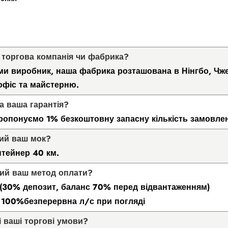
и торгова компанія чи фабрика?
 ми виробник, наша фабрика розташована в Нінгбо, Чж
 офіс та майстерню.
ка ваша гарантія?
ропонуємо 1% безкоштовну запасну кількість замовле
кий ваш мок?
нтейнер 40 км.
кий ваш метод оплати?
 (30% депозит, баланс 70% перед відвантаженням)
: 100%безперервна л/с при погляді
і ваші торгові умови?