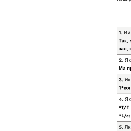
1. В
Так,
зал,
2. Я
Ми п
3. Я
1*ко
4. Я
*T/T
*L/c
5. Як