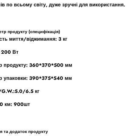
нів по всьому світу, дуже зручні для використання.
тр продукту (специфікація)
ість миття/віджимання: 3 кг
 200 Вт
р продукту: 360*370*500 мм
р упаковки: 390*375*540 мм
/G.W.:5.0/6.5 кг
0 км: 900шт
я та додаток продукту