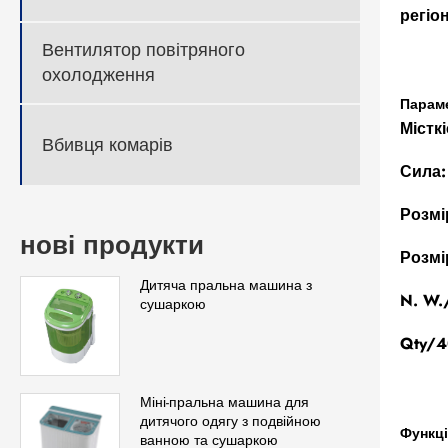
регіо
Вентилятор повітряного
охолодження
Параме
Містк
Вбивця комарів
Сила:
Розмі
нові продукти
Розмі
Дитяча пральна машина з
N. W.
сушаркою
Qty/4
Міні-пральна машина для
дитячого одягу з подвійною
Функці
ванною та сушаркою