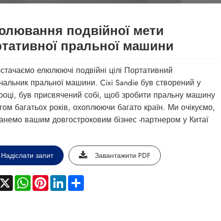
юлювання подвійної мети
тативної пральної машини
стачаємо елюлюючі подвійні цілі Портативний
чальник пральної машини. Cixi Sandie був створений у
році, був присвячений собі, щоб зробити пральну машину
гом багатьох років, охоплюючи багато країн. Ми очікуємо,
анемо вашим довгостроковим бізнес -партнером у Китаї
Надіслати запит
Завантажити PDF
acebook
X
WhatsApp
Pinterest
LinkedIn
Share