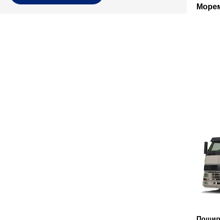
Морем
Пошир