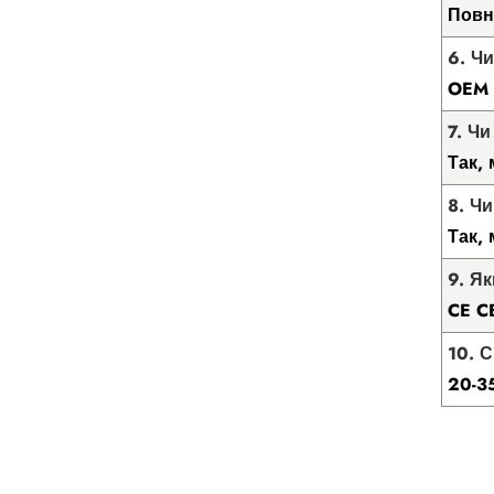
Повн
6. Ч
OEM 
7. Чи
Так,
8. Ч
Так,
9. Я
CE C
10. 
20-35