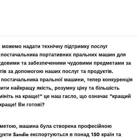
и можемо надати технічну підтримку послуг
 постачальника портативних пральних машин для
чудовими та забезпеченими чудовими предметами за
ів за допомогою наших послуг та продуктів.
постачальника пральної машини, тепер конкуренція
чити найкращу якість, розумну ціну та більшість
мініть на краще!" це наш гасло, що означає "кращий
краще! Ви готові?
метою, машина була створена професійною
укти Sandie експортуються в понад 150 країн та