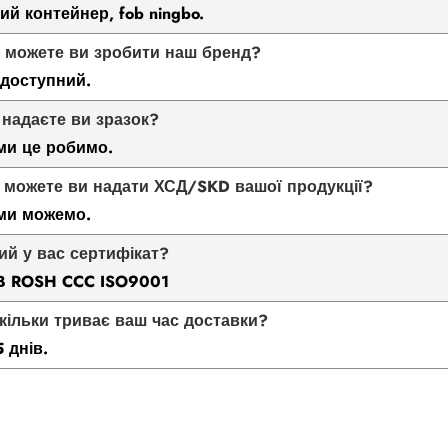
ий контейнер, fob ningbo.
и можете ви зробити наш бренд?
доступний.
 надаєте ви зразок?
 ми це робимо.
и можете ви надати ХСД/SKD вашої продукції?
 ми можемо.
кий у вас сертифікат?
B ROSH CCC ISO9001
Скільки триває ваш час доставки?
 днів.