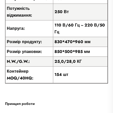
Потужність
250 Вт
віджимання:
110 В/60 Гц ~ 220 В/50
Напруга:
Гц
Розмір продукту:
830*470*960 мм
Розмір упаковки:
850*500*985 мм
N.W./G.W.:
25,0/28,0 КГ
Контейнер
154 шт
MOQ/40HQ:
Принцип роботи