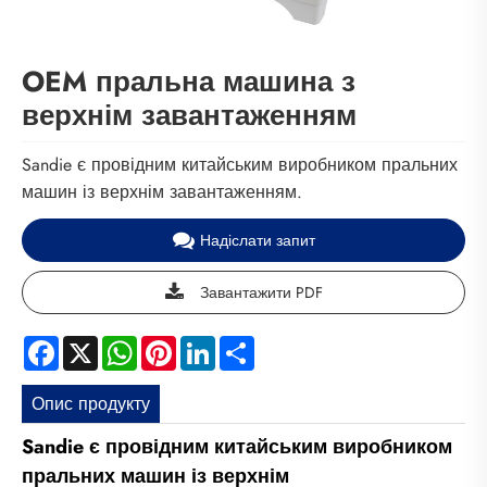
OEM пральна машина з
верхнім завантаженням
Sandie є провідним китайським виробником пральних
машин із верхнім завантаженням.
Надіслати запит
Завантажити PDF
Facebook
X
WhatsApp
Pinterest
LinkedIn
Share
Опис продукту
Sandie є провідним китайським виробником
пральних машин із верхнім