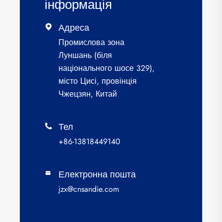
інформація
Адреса

Промислова зона
Луншань (біля
національного шосе 329),
місто Цисі, провінція
Чжецзян, Китай
Тел

+86-13818449140
Електронна пошта

jzx@cnsandie.com