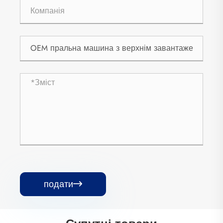
подати
