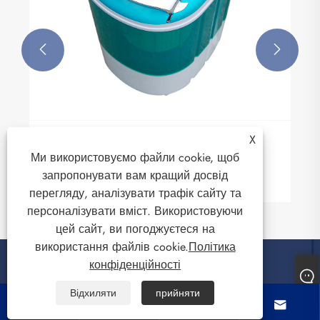


X
Чому дитячий одяг буде мити окремо?
Ми використовуємо файли cookie, щоб
Дивитись більше >>
запропонувати вам кращий досвід
перегляду, аналізувати трафік сайту та
персоналізувати вміст. Використовуючи
цей сайт, ви погоджуєтеся на
використання файлів cookie.
Політика
конфіденційності
Відхиляти
прийняти
Про нас



