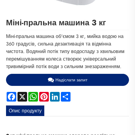
Міні-пральна машина 3 кг
Міні-пральна машина об'ємом 3 кг, мийка водою на
360 градусів, сильна дезактивація та відмінна
чистота. Водяний потік типу водоспаду з хвильовим
перемішуванням колеса створює універсальний
тривимірний потік води з сильним знезараженням.
Надіслати запит
Facebook
X
WhatsApp
Pinterest
LinkedIn
Share
Опис продукту