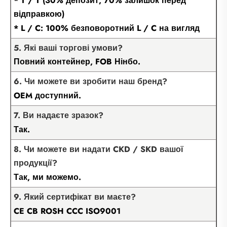
* T / T (30% депозит, 70% залишок перед
відправкою)
* L / C: 100% безповоротний L / C на вигляд
5. Які ваші торгові умови?
Повний контейнер, FOB Нінбо.
6. Чи можете ви зробити наш бренд?
OEM доступний.
7. Ви надаєте зразок?
Так.
8. Чи можете ви надати CKD / SKD вашої
продукції?
Так, ми можемо.
9. Який сертифікат ви маєте?
CE CB ROSH CCC ISO9001