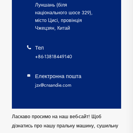
Луншань (біля
національного шосе 329),
місто Цисі, провінція
Чжецзян, Китай
Тел

+86-13818449140
Електронна пошта

jzx@cnsandie.com
Ласкаво просимо на наш веб-сайт! Щоб
дізнатись про нашу пральну машину, сушильну