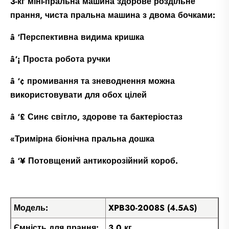
3-кг міні-пральна машина здорове роздільне
прання, чиста пральна машина з двома бочками:
â ‘Перспективна видима кришка
â‘¡ Проста робота ручки
â ‘¢ промивання та зневоднення можна
використовувати для обох цілей
â ‘£ Синє світло, здорове та бактеріостаз
«Тримірна біонічна пральна дошка
â ‘¥ Потовщений антикорозійний короб.
Модель:
XPB30-2008S (4.5AS)
Ємність для прання:
3,0 кг