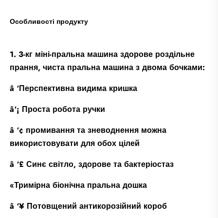
Особливості продукту
1. 3-кг міні-пральна машина здорове роздільне
прання, чиста пральна машина з двома бочками:
â ‘Перспективна видима кришка
â‘¡ Проста робота ручки
â ‘¢ промивання та зневоднення можна
використовувати для обох цілей
â ‘£ Синє світло, здорове та бактеріостаз
«Тримірна біонічна пральна дошка
â ‘¥ Потовщений антикорозійний короб