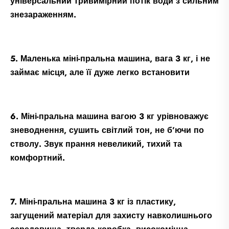
універсальний тривимірний потік води з сильним
знезараженням.
5. Маленька міні-пральна машина, вага 3 кг, і не
займає місця, але її дуже легко встановити
6. Міні-пральна машина вагою 3 кг урівноважує
зневоднення, сушить світлий тон, не б’ючи по
стволу. Звук прання невеликий, тихий та
комфортний.
7. Міні-пральна машина 3 кг із пластику,
загущений матеріал для захисту навколишнього