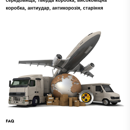
середовища, тверда коробка, високоміцна
коробка, антиудар, антикорозія, старіння
FAQ