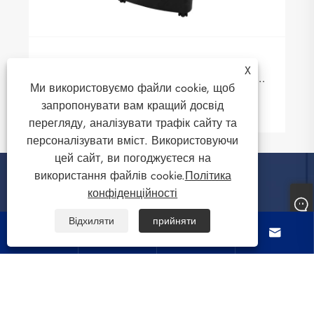
Підлога стоячи вентилятор повітряного
X
охолодження на відкритому повітрі - ваш
Ми використовуємо файли cookie, щоб
супутник на свіжому повітрі
Дивитись більше >>
запропонувати вам кращий досвід
перегляду, аналізувати трафік сайту та
персоналізувати вміст. Використовуючи
цей сайт, ви погоджуєтеся на
використання файлів cookie.
Політика
конфіденційності
Про нас
Відхиляти
прийняти




Продукти
Зв'яжіться з нами