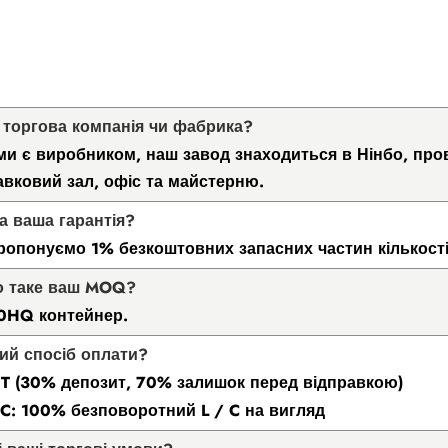
и торгова компанія чи фабрика?
 ми є виробником, наш завод знаходиться в Нінбо, про
авковий зал, офіс та майстерню.
ка ваша гарантія?
ропонуємо 1% безкоштовних запасних частин кількост
о таке ваш MOQ?
40HQ контейнер.
кий спосіб оплати?
/ T (30% депозит, 70% залишок перед відправкою)
/ C: 100% безповоротний L / C на вигляд