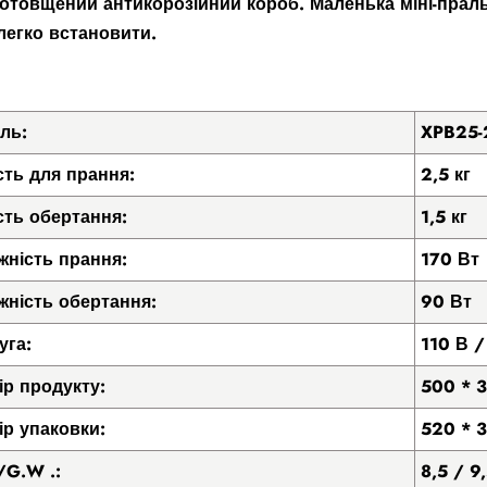
Потовщений антикорозійний короб. Маленька міні-пральн
легко встановити.
ль:
XPB25-
сть для прання:
2,5 кг
сть обертання:
1,5 кг
жність прання:
170 Вт
жність обертання:
90 Вт
уга:
110 В /
ір продукту:
500 * 
ір упаковки:
520 * 
/G.W .:
8,5 / 9,