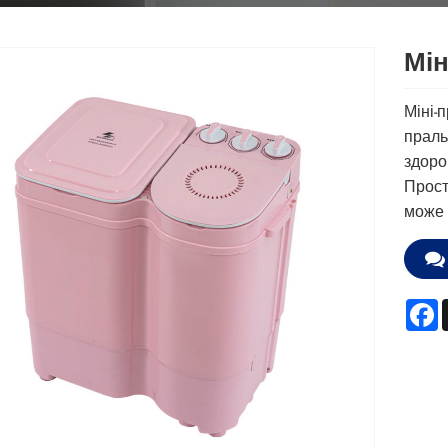
Мін
Міні-
праль
здоро
Прост
може 
F