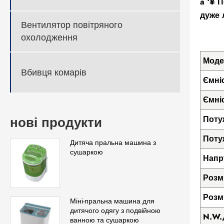
â ‘¥ 
дуже 
Вентилятор повітряного
охолодження
Моде
Вбивця комарів
Ємні
Ємні
нові продукти
Поту
Поту
Дитяча пральна машина з
сушаркою
Напр
Розм
Розм
Міні-пральна машина для
дитячого одягу з подвійною
N.W.
ванною та сушаркою