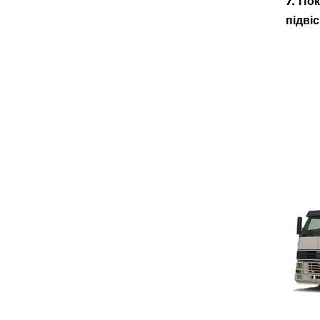
7. По
підві