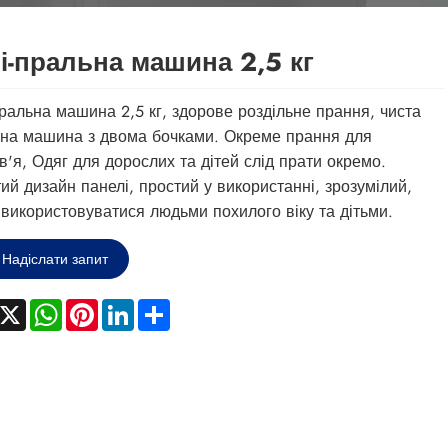
і-пральна машина 2,5 кг
пральна машина 2,5 кг, здорове роздільне прання, чиста
на машина з двома бочками. Окреме прання для
в'я, Одяг для дорослих та дітей слід прати окремо.
ий дизайн панелі, простий у використанні, зрозумілий,
використовуватися людьми похилого віку та дітьми.
Надіслати запит
acebook
X
WhatsApp
Pinterest
LinkedIn
Share