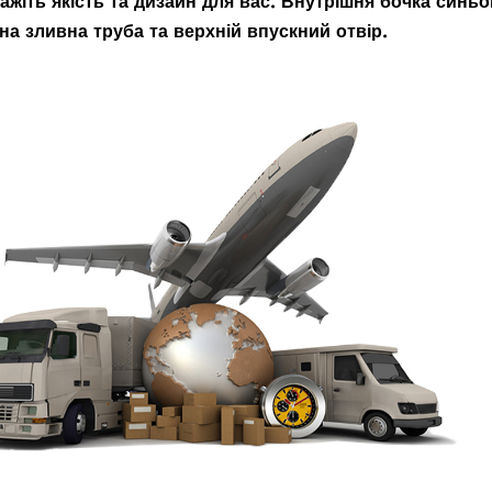
кажіть якість та дизайн для вас. Внутрішня бочка синьо
сна зливна труба та верхній впускний отвір.