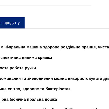
с продукту
г міні-пральна машина здорове роздільне прання, чис
рспективна видима кришка
роста робота ручки
промивання та зневоднення можна використовувати дл
Синє світло, здорове та бактеріостаз
ірна біонічна пральна дошка