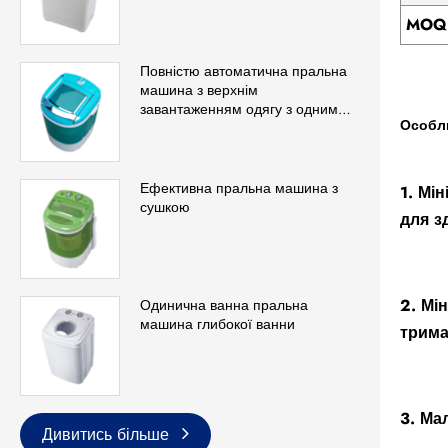
MOQ 
Повністю автоматична пральна
машина з верхнім
завантаженням одягу з одним
Особл
баком
Ефективна пральна машина з
1. Мі
сушкою
для з
2. Мі
Одинична ванна пральна
машина глибокої ванни
трима
3. Ма
Дивитись більше