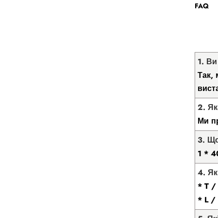
FAQ
1. В
Так,
вист
2. Я
Ми п
3. Щ
1 * 
4. Я
* T 
* L 