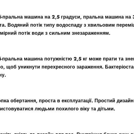
ні-пральна машина на 2,5 градуси, пральна машина на 3
та. Водяний потік типу водоспаду з хвильовим перем
мірний потік води з сильним знезараженням.
ні-пральна машина потужністю 2,5 кг може прати та з
о, щоб уникнути перехресного зараження. Бактеріостаз
ну.
опка обертання, проста в експлуатації. Простий дизайн
истовуватися людьми похилого віку та дітьми.