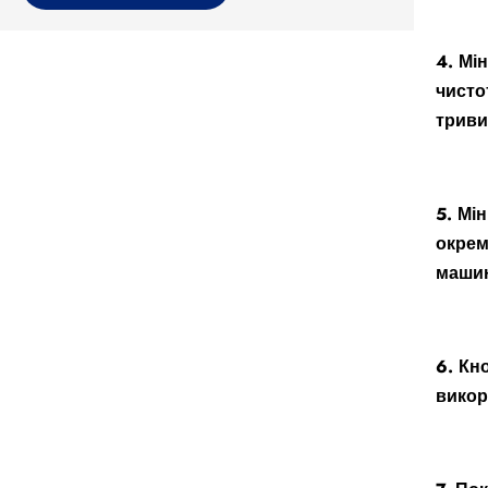
4. Мі
чисто
триви
5. Мі
окрем
маши
6. Кн
викор