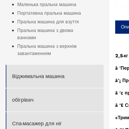
Маленька пральна машина
Портативна пральна машина
Пральна машина для взуття
Опи
Пральна машина з двома
ваннами
Пральна машина з верхнім
завантаженням
2,5-к
â ‘Пе
Віджимальна машина
â‘¡ П
â ‘¢ 
обігрівач
â ‘£ 
«Трим
Спа-масажер для ніг