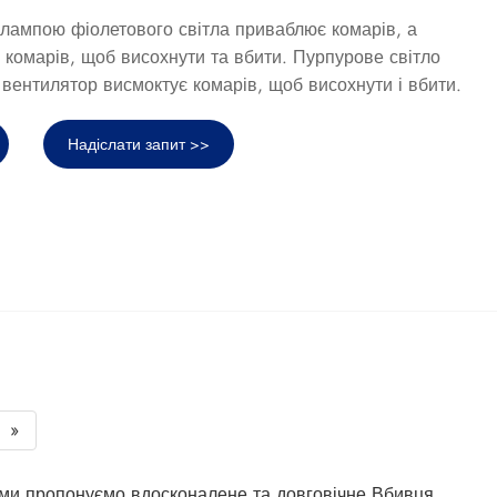
з лампою фіолетового світла приваблює комарів, а
 комарів, щоб висохнути та вбити. Пурпурове світло
 вентилятор висмоктує комарів, щоб висохнути і вбити.
Надіслати запит >>
»
, ми пропонуємо вдосконалене та довговічне Вбивця