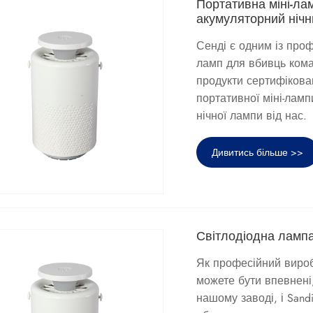
Портативна міні-ла
акумуляторний нічн
Сенді є одним із проф
ламп для вбивць комар
продукти сертифікован
портативної міні-ламп
нічної лампи від нас.
Дивитись більше >>
Світлодіодна лампа
Як професійний виробн
можете бути впевнені,
нашому заводі, і San