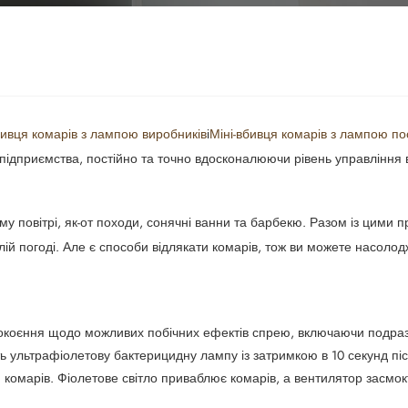
бивця комарів з лампою виробників
і
Міні-вбивця комарів з лампою по
тя підприємства, постійно та точно вдосконалюючи рівень управління
му повітрі, як-от походи, сонячні ванни та барбекю. Разом із цими 
еплій погоді. Але є способи відлякати комарів, тож ви можете нас
покоєння щодо можливих побічних ефектів спрею, включаючи подраз
іть ультрафіолетову бактерицидну лампу із затримкою в 10 секунд п
 комарів. Фіолетове світло приваблює комарів, а вентилятор засмок