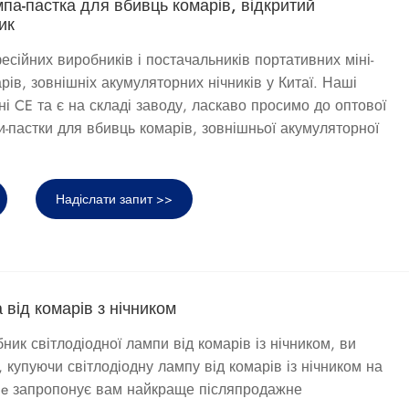
мпа-пастка для вбивць комарів, відкритий
ик
есійних виробників і постачальників портативних міні-
ів, зовнішніх акумуляторних нічників у Китаї. Наші
і CE та є на складі заводу, ласкаво просимо до оптової
и-пастки для вбивць комарів, зовнішньої акумуляторної
Надіслати запит >>
 від комарів з нічником
ик світлодіодної лампи від комарів із нічником, ви
 купуючи світлодіодну лампу від комарів із нічником на
die запропонує вам найкраще післяпродажне