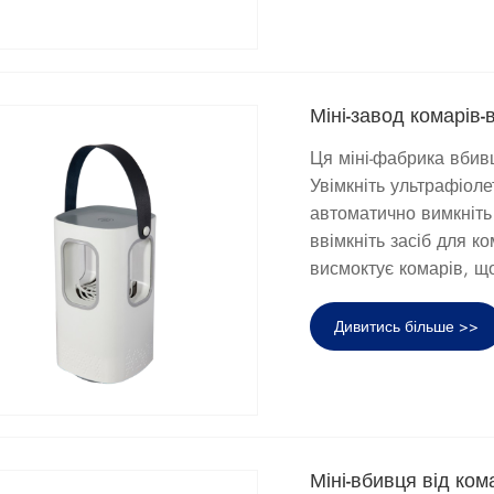
Міні-завод комарів-
Ця міні-фабрика вбивц
Увімкніть ультрафіоле
автоматично вимкніть
ввімкніть засіб для к
висмоктує комарів, що
Дивитись більше >>
Міні-вбивця від ко