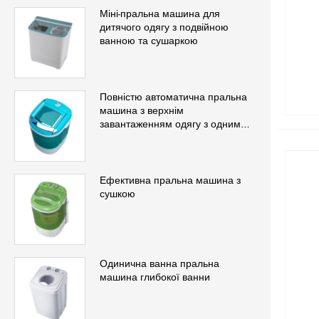
Міні-пральна машина для
дитячого одягу з подвійною
ванною та сушаркою
Повністю автоматична пральна
машина з верхнім
завантаженням одягу з одним
баком
Ефективна пральна машина з
сушкою
Одинична ванна пральна
машина глибокої ванни