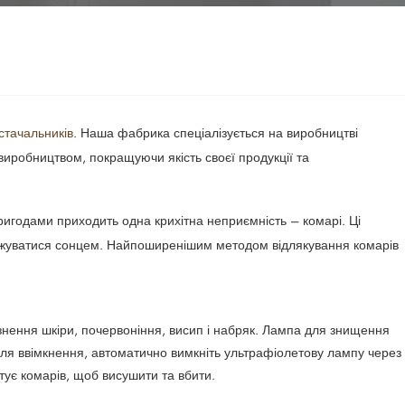
стачальників
. Наша фабрика спеціалізується на виробництві
 виробництвом, покращуючи якість своєї продукції та
пригодами приходить одна крихітна неприємність – комарі. Ці
олоджуватися сонцем. Найпоширенішим методом відлякування комарів
нення шкіри, почервоніння, висип і набряк. Лампа для знищення
ісля ввімкнення, автоматично вимкніть ультрафіолетову лампу через
тує комарів, щоб висушити та вбити.