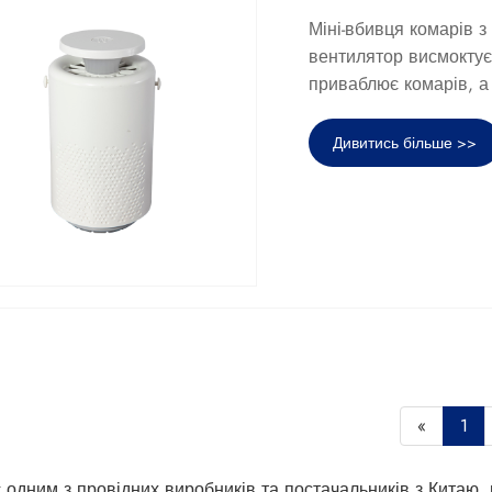
Міні-вбивця комарів 
вентилятор висмоктує
приваблює комарів, а
Дивитись більше >>
«
1
є одним з провідних виробників та постачальників з Китаю