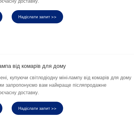
оєчасну доставку.
Надіслати запит >>
лампа від комарів для дому
ні, купуючи світлодіодну міні-лампу від комарів для дому
і ми запропонуємо вам найкраще післяпродажне
оєчасну доставку.
Надіслати запит >>