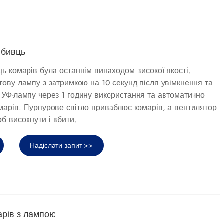
вбивць
ь комарів була останнім винаходом високої якості.
тову лампу з затримкою на 10 секунд після увімкнення та
 УФ-лампу через 1 годину використання та автоматично
омарів. Пурпурове світло приваблює комарів, а вентилятор
б висохнути і вбити.
Надіслати запит >>
марів з лампою