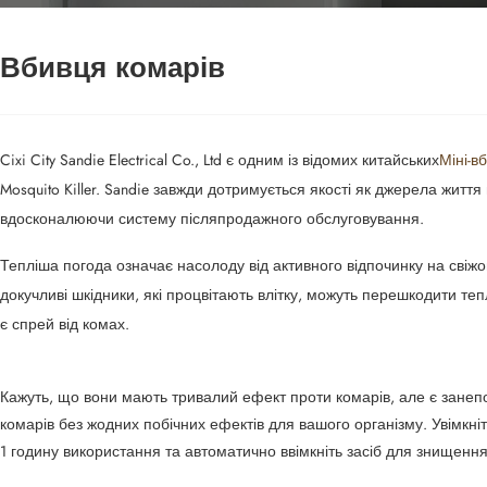
Вбивця комарів
Cixi City Sandie Electrical Co., Ltd є одним із відомих китайських
Міні-в
Mosquito Killer. Sandie завжди дотримується якості як джерела жит
вдосконалюючи систему післяпродажного обслуговування.
Тепліша погода означає насолоду від активного відпочинку на свіжо
докучливі шкідники, які процвітають влітку, можуть перешкодити т
є спрей від комах.
Кажуть, що вони мають тривалий ефект проти комарів, але є зане
комарів без жодних побічних ефектів для вашого організму. Увімкн
1 годину використання та автоматично ввімкніть засіб для знищення