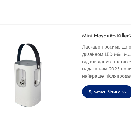
Mini Mosquito Kille
Ласкаво просимо до оп
дизайном LED Mini Mosq
відповідаємо протяго
надати вам 2023 новий
найкраще післяпродаж
Дивитись більше >>